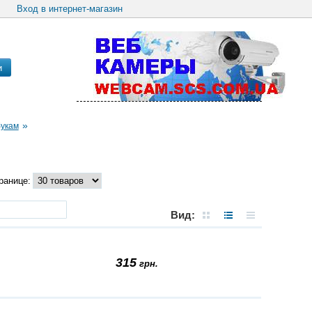
Вход в интернет-магазин
и
»
букам
ранице:
Вид:
315
грн.