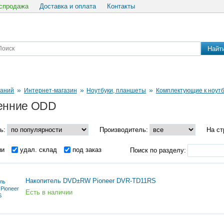
спродажа
Доставка и оплата
Контакты
Найт
»
»
»
паний
Интернет-магазин
Ноутбуки, планшеты
Комплектующие к ноут
енние ODD
ь:
Производитель:
На ст
ии
удал. склад
под заказ
Поиск по разделу:
Накопитель DVD±RW Pioneer DVR-TD11RS
Есть в наличии