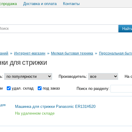
спродажа
Доставка и оплата
Контакты
Найт
»
»
»
паний
Интернет-магазин
Мелкая бытовая техника
Персональная быто
ки для стрижки
ь:
Производитель:
На 
ии
удал. склад
под заказ
Поиск по разделу:
Машинка для стрижки Panasonic ER131H520
На удаленном складе