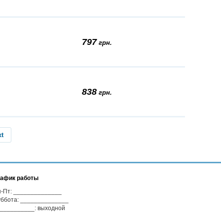
797
грн.
838
грн.
xt
афик работы
-Пт: ______________
ббота: ______________
__________: выходной