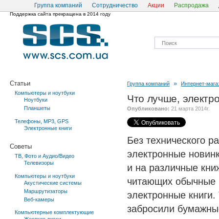
Группа компаний
Сотрудничество
Акции
Распродажа
Поддержка сайта прекращена в 2014 году
Статьи
»
Группа компаний
Интернет-мага
Компьютеры и ноутбуки
Что лучше, электр
Ноутбуки
Планшеты
Опубликовано:
21 марта 2014г.
Телефоны, MP3, GPS
Электронные книги
Без технического р
Советы
электронные новинк
ТВ, Фото и Аудио/Видео
Телевизоры
и на различные кни
Компьютеры и ноутбуки
читающих обычные к
Акустические системы
Маршрутизаторы
электронные книги
.
Веб-камеры
забросили бумажные
Компьютерные комплектующие