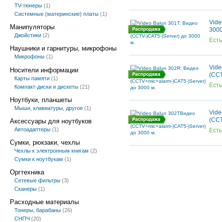
TV-тюнеры
(1)
Системные (материнские) платы
(1)
Vide
Манипуляторы
3000
Джойстики
(2)
Есть
Наушники и гарнитуры, микрофоны
Микрофоны
(1)
Vide
Носители информации
(CCT
Карты памяти
(1)
Есть
Компакт-диски и дискеты
(21)
Ноутбуки, планшеты
Мыши, клавиатуры, другое
(1)
Vide
(CCT
Аксессуары для ноутбуков
Автоадаптеры
(1)
Есть
Сумки, рюкзаки, чехлы
Чехлы к электронным книгам
(2)
Сумки к ноутбукам
(1)
Оргтехника
Сетевые фильтры
(3)
Сканеры
(1)
Расходные материалы
Тонеры, барабаны
(26)
СНПЧ
(20)