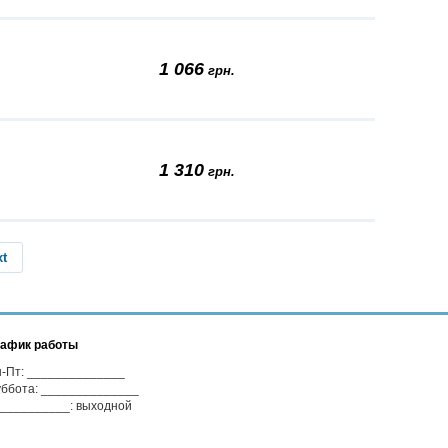
1 066
грн.
1 310
грн.
xt
афик работы
-Пт: ______________
ббота: ______________
__________: выходной