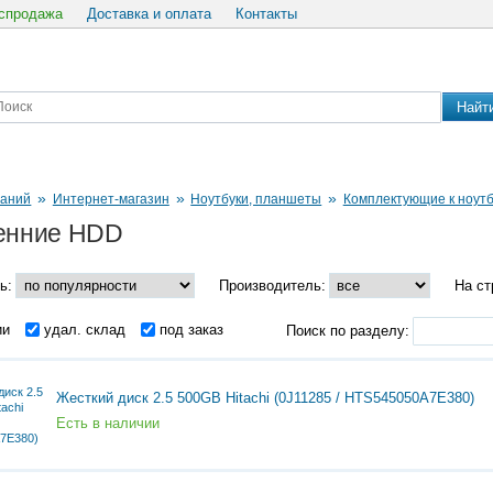
спродажа
Доставка и оплата
Контакты
Найт
»
»
»
паний
Интернет-магазин
Ноутбуки, планшеты
Комплектующие к ноут
енние HDD
ь:
Производитель:
На ст
ии
удал. склад
под заказ
Поиск по разделу:
Жесткий диск 2.5 500GB Hitachi (0J11285 / HTS545050A7E380)
Есть в наличии