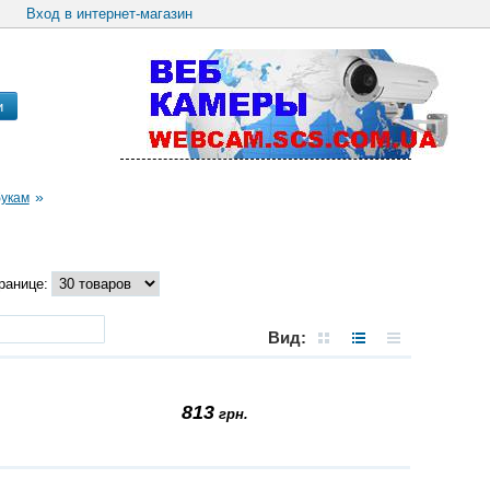
Вход в интернет-магазин
и
»
букам
ранице:
Вид:
813
грн.