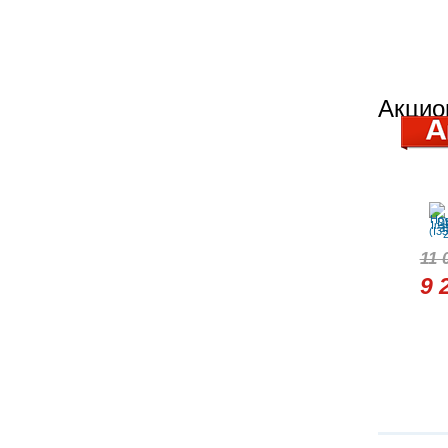
Акцио
11 
9 