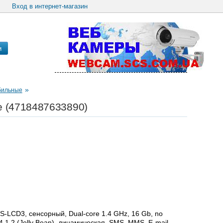
Вход в интернет-магазин
и
»
бильные
e (4718487633890)
 S-LCD3, сенсорный, Dual-core 1.4 GHz, 16 Gb, no
4.1.2 (Jelly Bean), динамическая, SMS, MMS, E-mail,