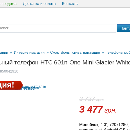
спродажа
Доставка и оплата
Контакты
Найт
»
»
»
паний
Интернет-магазин
Смартфоны, связь, навигация
Телефоны мо
ный телефон HTC 601n One Mini Glacier Whit
: 850042910
3 737
грн.
3 477
грн.
Моноблок, 4.3', 720х1280,
memory slot, Android OS, v