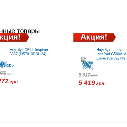
нные товары
Ноутбук DELL Inspiron
Ноутбук Lenovo
3537 (I357810DDL-24)
IdeaPad G500A Me
Cover (59-392749)
075
грн.
5 917
грн.
272
грн.
5 419
грн.