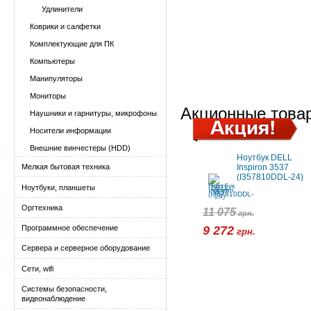
Удлинители
Коврики и салфетки
Комплектующие для ПК
Компьютеры
Манипуляторы
Мониторы
Акционные това
Наушники и гарнитуры, микрофоны
Носители информации
Внешние винчестеры (HDD)
Ноутбук DELL
Inspiron 3537
Мелкая бытовая техника
(I357810DDL-24)
Ноутбуки, планшеты
Оргтехника
11 075
грн.
9 272
Программное обеспечение
грн.
Сервера и серверное оборудование
Сети, wifi
Системы безопасности,
видеонаблюдение