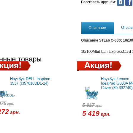
Рассказать друзьям:
Отзыв
Описание
Описание STLab C-330; 10/100
10/100Mbit Lan ExpressCard 
нные товары
Ноутбук DELL Inspiron
Ноутбук Lenovo
3537 (I357810DDL-24)
IdeaPad G500A Me
Cover (59-392749)
075
грн.
5 917
грн.
272
грн.
5 419
грн.