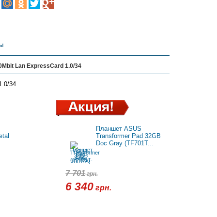
ы
Mbit Lan ExpressCard 1.0/34
1.0/34
Планшет ASUS
tal
Transformer Pad 32GB
Doc Gray (TF701T...
7 701
грн.
6 340
грн.