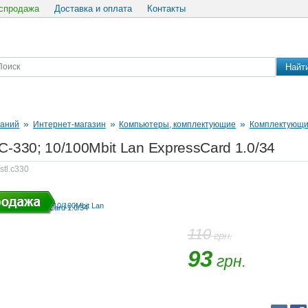
спродажа
Доставка и оплата
Контакты
Найт
»
»
»
паний
Интернет-магазин
Компьютеры, комплектующие
Комплектующи
C-330; 10/100Mbit Lan ExpressCard 1.0/34
stl.c330
110
грн.
93
грн.