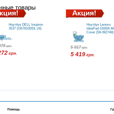
нные товары
Ноутбук DELL Inspiron
Ноутбук Lenovo
3537 (I357810DDL-24)
IdeaPad G500A Me
Cover (59-392749)
075
грн.
5 917
грн.
272
грн.
5 419
грн.
Помощь
Гр