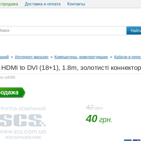
спродажа
Доставка и оплата
Контакты
Найт
»
»
»
паний
Интернет-магазин
Компьютеры, комплектующие
Кабели и пере
 HDMI to DVI (18+1), 1.8m, золотисті коннекто
 vc.vd066
42
грн.
40
грн.